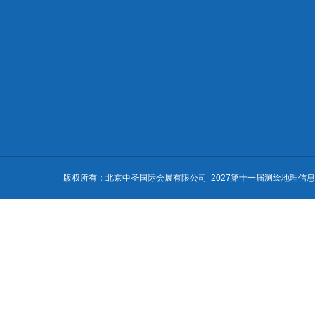
展会概况
展商中心
参观服
参展范围
为何参展
为何参观
展商服务
参展申请
组团参观
上届回顾
展馆介绍
展馆路线
交通指南
观众分析
酒店预订
展会介绍
赞助方案
签证申请
组织机构
资料下载
参观常见问
展会亮点
参展程序
我要参观
时间安排
我要参展
版权所有：北京中圣国际会展有限公司 2027第十一届测绘地理信息技术装备
合作媒体